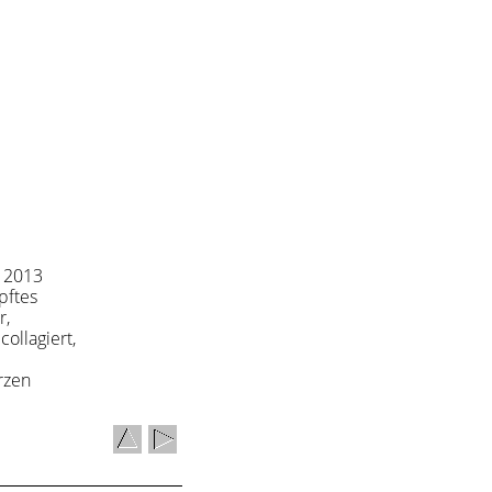
 2013
pftes
r,
collagiert,
rzen