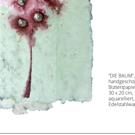
”DIE BAUM”,
handgeschö
Büttenpapie
30 x 20 cm, 
aquarelliert,
Edelstahlwa